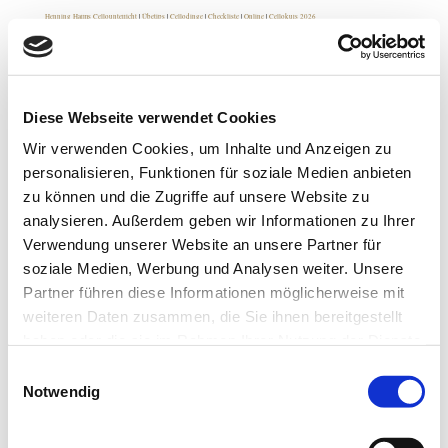
Henning Harms Cellounterricht
|
Übetips
|
Cellodinge
|
Checkliste
|
Online
|
Cellokurs 2026
Checkliste
Diese Webseite verwendet Cookies
Außer Cello & Bogen nicht vergessen:
Wir verwenden Cookies, um Inhalte und Anzeigen zu
Noten
personalisieren, Funktionen für soziale Medien anbieten
Cellobrett
zu können und die Zugriffe auf unsere Website zu
2 Lappen (für die Saiten und den Lack)
analysieren. Außerdem geben wir Informationen zu Ihrer
Verwendung unserer Website an unsere Partner für
Haargummi (bei langen Haaren)
soziale Medien, Werbung und Analysen weiter. Unsere
Stimmgerät
Partner führen diese Informationen möglicherweise mit
Notenständer (falls vor Ort nicht vorhanden)
weiteren Daten zusammen, die Sie ihnen bereitgestellt
außerdem vorher:
haben oder die sie im Rahmen Ihrer Nutzung der Dienste
Saiten & Griffbrett reinigen (mit Alkohol)
gesammelt haben.
Einwilligungsauswahl
Fingernägel schneiden
Notwendig