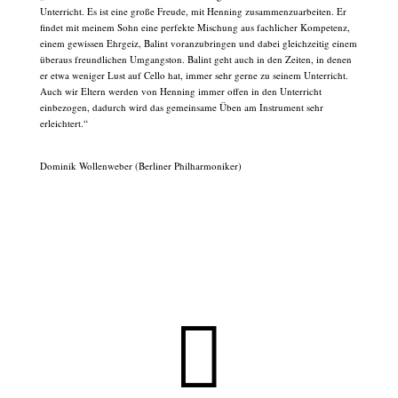
Unterricht. Es ist eine große Freude, mit Henning zusammenzuarbeiten. Er
findet mit meinem Sohn eine perfekte Mischung aus fachlicher Kompetenz,
einem gewissen Ehrgeiz, Balint voranzubringen und dabei gleichzeitig einem
überaus freundlichen Umgangston. Balint geht auch in den Zeiten, in denen
er etwa weniger Lust auf Cello hat, immer sehr gerne zu seinem Unterricht.
Auch wir Eltern werden von Henning immer offen in den Unterricht
einbezogen, dadurch wird das gemeinsame Üben am Instrument sehr
erleichtert.“
Dominik Wollenweber (Berliner Philharmoniker)
