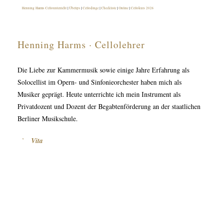
Henning Harms Cellounterricht
|
Übetips
|
Cellodinge
|
Checkliste
|
Online
|
Cellokurs 2026
Henning Harms · Cellolehrer
Die Liebe zur Kammermusik sowie einige Jahre Erfahrung als
Solocellist im Opern- und Sinfonieorchester haben mich als
Musiker geprägt. Heute unterrichte ich mein Instrument als
Privatdozent und Dozent der Begabtenförderung an der staatlichen
Berliner Musikschule.
Vita