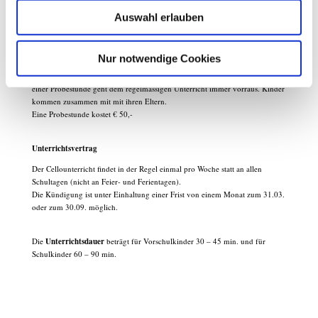
Was zu üben und worauf zu achten ist notiere ich detailliert. Zur Erinnerung
Auswahl erlauben
gibt es manchmal auch ein kurzes Video.
Probestunde
Nur notwendige Cookies
Ein erstes, unverbindliches Kennenlernen und gegenseitiges Beschnuppern in
einer Probestunde geht dem regelmässigen Unterricht immer vorraus. Kinder
kommen zusammen mit mit ihren Eltern.
Eine Probestunde kostet € 50,-
Unterrichtsvertrag
Der Cellounterricht findet in der Regel einmal pro Woche statt an allen
Schultagen (nicht an Feier- und Ferientagen).
Die Kündigung ist unter Einhaltung einer Frist von einem Monat zum 31.03.
oder zum 30.09. möglich.
Die
Unterrichtsdauer
beträgt für Vorschulkinder 30 – 45 min. und für
Schulkinder 60 – 90 min.